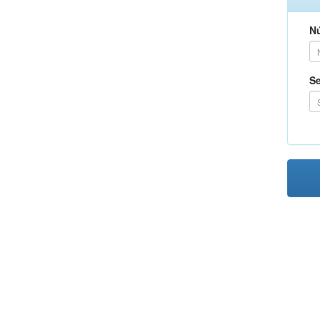
Nú
Se