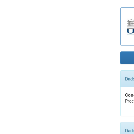
Dado
Conc
Proc
Dado